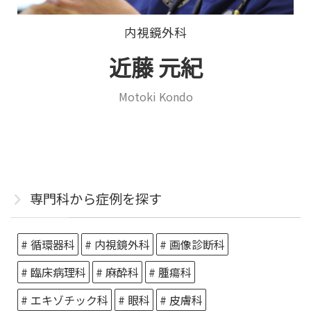
内視鏡外科
近藤 元紀
Motoki Kondo
専門科から症例を探す
# 循環器科
# 内視鏡外科
# 画像診断科
# 臨床病理科
# 麻酔科
# 腫瘍科
# エキゾチック科
# 眼科
# 皮膚科