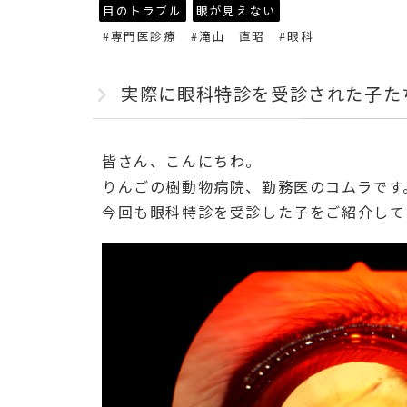
目のトラブル
眼が見えない
#専門医診療
#滝山 直昭
#眼科
実際に眼科特診を受診された子た
皆さん、こんにちわ。
りんごの樹動物病院、勤務医のコムラです
今回も眼科特診を受診した子をご紹介して