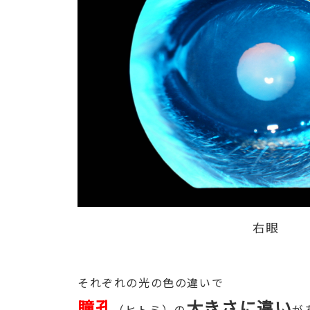
右眼
それぞれの光の色の違いで
瞳孔
大きさに違い
（ヒトミ）の
が