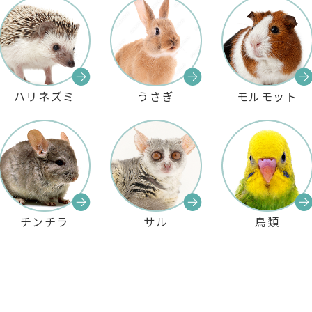
ハリネズミ
うさぎ
モルモット
チンチラ
サル
鳥類