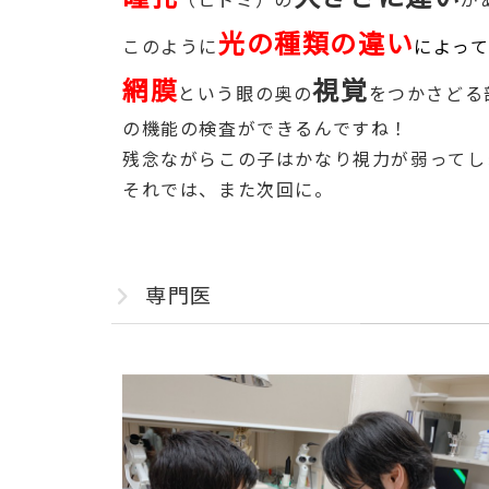
光の種類の違い
このように
によっ
網膜
視覚
という眼の奥の
をつかさどる
の機能の検査ができるんですね！
残念ながらこの子はかなり視力が弱ってし
それでは、また次回に。
専門医