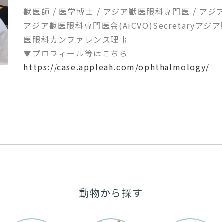
獣医師 / 医学博士 / アジア獣医眼科専門医 /
アジア
アジア獣医眼科専門医会(AiCVO)Secretary
アジア獣
医眼科カンファレンス理事
▼プロフィール等はこちら
https://case.appleah.com/ophthalmology/
動物から探す