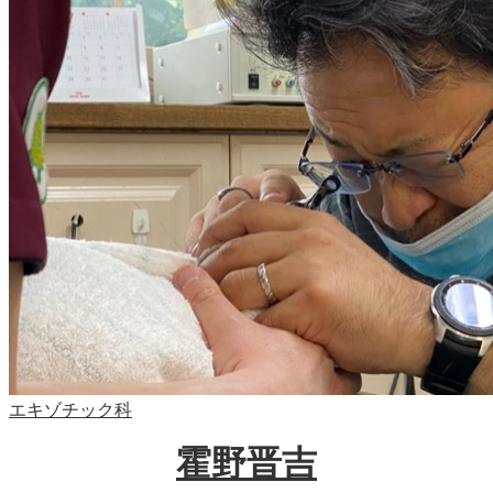
エキゾチック科
霍野晋吉