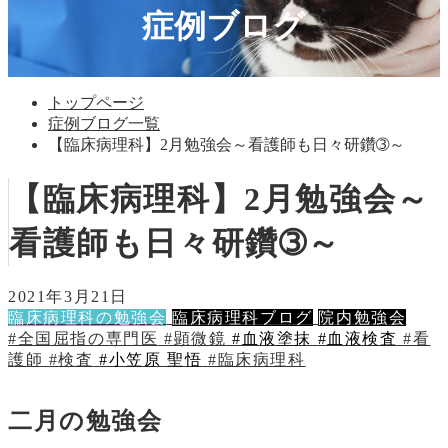
症例ブログ
トップページ
症例ブログ一覧
【臨床病理科】2月勉強会～看護師も日々研鑽➂～
【臨床病理科】2月勉強会～
看護師も日々研鑽➂～
2021年3月21日
臨床病理科の勉強会
臨床病理科ブログ
院内勉強会
#全国屈指の専門医
#顕微鏡
#血液塗抹
#血液検査
#看
護師
#検査
#小笠原 聖悟
#臨床病理科
二月の勉強会