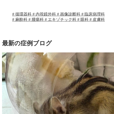
# 循環器科
# 内視鏡外科
# 画像診断科
# 臨床病理科
# 麻酔科
# 腫瘍科
# エキゾチック科
# 眼科
# 皮膚科
最新の症例ブログ