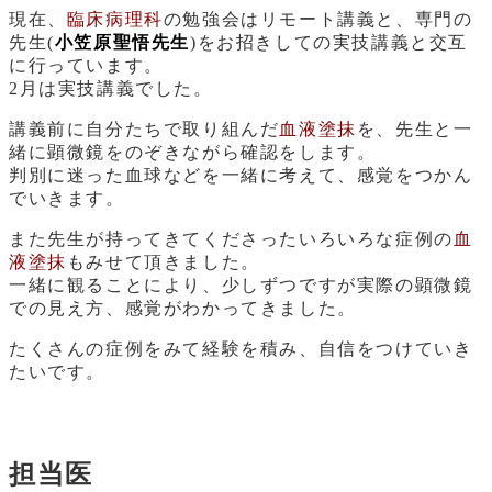
現在、
臨床病理科
の勉強会はリモート講義と、専門の
先生(
小笠原聖悟先生
)をお招きしての実技講義と交互
に行っています。
2月は実技講義でした。
講義前に自分たちで取り組んだ
血液塗抹
を、先生と一
緒に顕微鏡をのぞきながら確認をします。
判別に迷った血球などを一緒に考えて、感覚をつかん
でいきます。
また先生が持ってきてくださったいろいろな症例の
血
液塗抹
もみせて頂きました。
一緒に観ることにより、少しずつですが実際の顕微鏡
での見え方、感覚がわかってきました。
たくさんの症例をみて経験を積み、自信をつけていき
たいです。
担当医