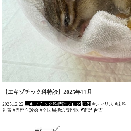
【エキゾチック科特診】2025年11月
2025.12.22
エキゾチック科特診ブログ
症例
#シマリス
#歯科
処置
#専門医診療
#全国屈指の専門医
#霍野 晋吉