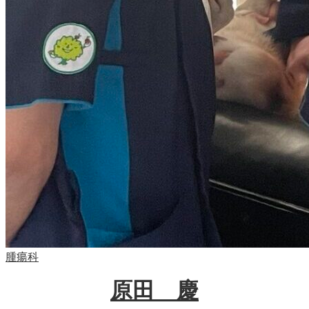
腫瘍科
原田 慶