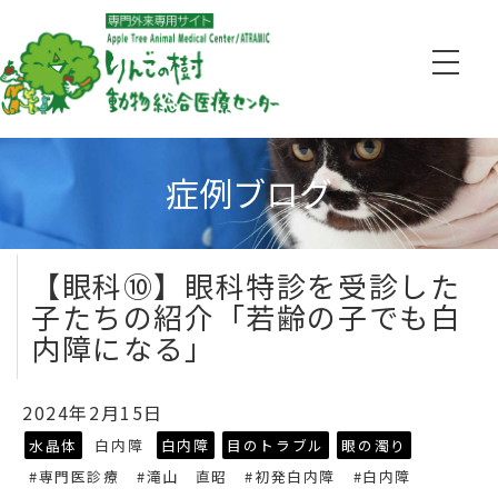
症例ブログ
【眼科⑩】眼科特診を受診した
子たちの紹介「若齢の子でも白
内障になる」
2024年2月15日
水晶体
白内障
白内障
目のトラブル
眼の濁り
#専門医診療
#滝山 直昭
#初発白内障
#白内障