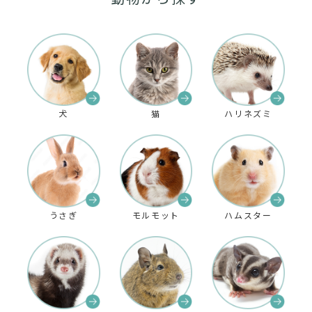
犬
猫
ハリネズミ
うさぎ
モルモット
ハムスター