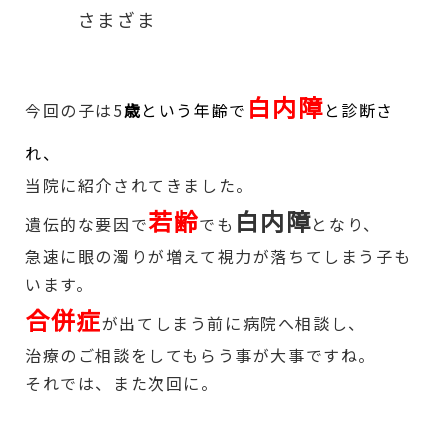
さまざま
白内障
今回の子は5
歳
という年齢で
と診断さ
れ、
当院に紹介されてきました。
若齢
白内障
遺伝的な要因で
でも
となり、
急速に眼の濁りが増えて視力が落ちてしまう子も
います。
合併症
が出てしまう前に病院へ相談し、
治療のご相談をしてもらう事が大事ですね。
それでは、また次回に。