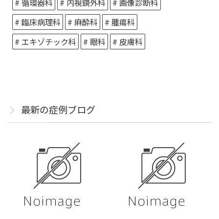
# 循環器科
# 内視鏡外科
# 画像診断科
# 臨床病理科
# 麻酔科
# 腫瘍科
# エキゾチック科
# 眼科
# 皮膚科
最新の症例ブログ