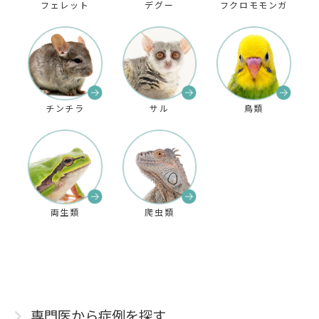
フェレット
デグー
フクロモモンガ
チンチラ
サル
鳥類
両生類
爬虫類
専門医から症例を探す