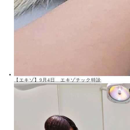
【エキゾ】9月4日 エキゾチック特診