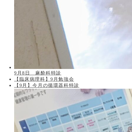
9月8日 麻酔科特診
【臨床病理科】9月勉強会
【9月】今月の循環器科特診